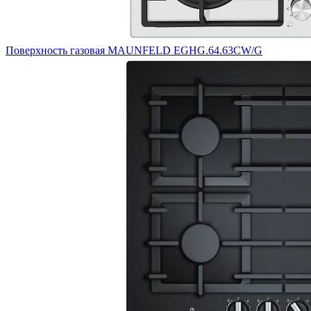
Поверхность газовая MAUNFELD EGHG.64.63CW/G